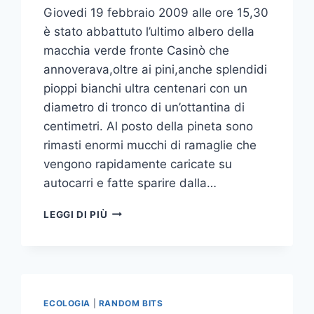
Giovedi 19 febbraio 2009 alle ore 15,30
è stato abbattuto l’ultimo albero della
macchia verde fronte Casinò che
annoverava,oltre ai pini,anche splendidi
pioppi bianchi ultra centenari con un
diametro di tronco di un’ottantina di
centimetri. Al posto della pineta sono
rimasti enormi mucchi di ramaglie che
vengono rapidamente caricate su
autocarri e fatte sparire dalla…
MOSTRA
LEGGI DI PIÙ
DEL
CINEMA:
ADDIO
PINETA
ECOLOGIA
|
RANDOM BITS