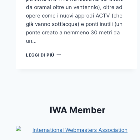
da oramai oltre un ventennio), oltre ad
opere come i nuovi approdi ACTV (che
già vanno sott’acqua) e ponti inutili (un
ponte creato a nemmeno 30 metri da
un…
MUNICIPALITÀ
LEGGI DI PIÙ
LIDO
DI
VENEZIA:
ESPERTI
IN
ABBATTIMENTO
ALBERI
IWA Member