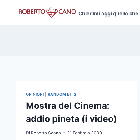
Salta
al
Chiedimi oggi quello che
contenuto
OPINIONI
|
RANDOM BITS
Mostra del Cinema:
addio pineta (i video)
Di
Roberto Scano
21 Febbraio 2009