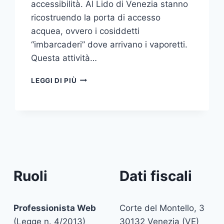
accessibilità. Al Lido di Venezia stanno
ricostruendo la porta di accesso
acquea, ovvero i cosiddetti
“imbarcaderi” dove arrivano i vaporetti.
Questa attività…
SEI
LEGGI DI PIÙ
DISABILE?
IL
GIORNALE
PUOI
COMPRARLO
ALTROVE!
Ruoli
Dati fiscali
Professionista Web
Corte del Montello, 3
(Legge n. 4/2013)
30132 Venezia (VE)