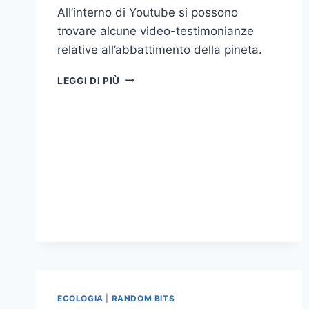
All’interno di Youtube si possono
trovare alcune video-testimonianze
relative all’abbattimento della pineta.
MOSTRA
LEGGI DI PIÙ
DEL
CINEMA:
ADDIO
PINETA
(I
VIDEO)
ECOLOGIA
|
RANDOM BITS