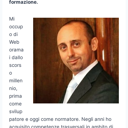
formazione.
Mi
occup
o di
Web
orama
i dallo
scors
o
millen
nio,
prima
come
svilup
patore e oggi come normatore. Negli anni ho
acquisito competenze trasversali in ambito di