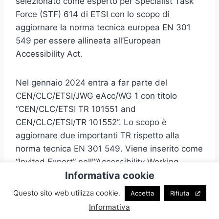
selezionato come esperto per Specialist Task
Force (STF) 614 di ETSI con lo scopo di
aggiornare la norma tecnica europea EN 301
549 per essere allineata all’European
Accessibility Act.
Nel gennaio 2024 entra a far parte del
CEN/CLC/ETSI/JWG eAcc/WG 1 con titolo
“CEN/CLC/ETSI TR 101551 and
CEN/CLC/ETSI/TR 101552”. Lo scopo è
aggiornare due importanti TR rispetto alla
norma tecnica EN 301 549. Viene inserito come
“Invited Expert” nell'”Accessibility Working
Informativa cookie
Group” del W3C che ha lo scopo di mantenere
aggiornato lo standard WCAG e i suoi
Questo sito web utilizza cookie.
Accetta
Rifiuta
documenti di approfondimento. Dal 31 maggio
Informativa
2024 è vice presidente di Gens Florentiae APS,