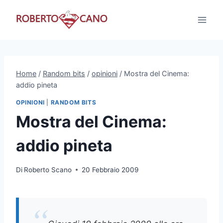
Salta
al
contenuto
Home
/
Random bits
/
opinioni
/
Mostra del Cinema:
addio pineta
OPINIONI
|
RANDOM BITS
Mostra del Cinema:
addio pineta
Di
Roberto Scano
20 Febbraio 2009