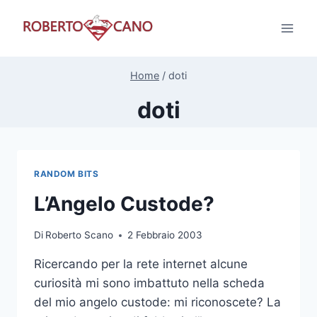
Salta
al
contenuto
Home
/
doti
doti
RANDOM BITS
L’Angelo Custode?
Di
Roberto Scano
2 Febbraio 2003
Ricercando per la rete internet alcune
curiosità mi sono imbattuto nella scheda
del mio angelo custode: mi riconoscete? La