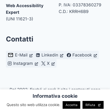
P. IVA: 03378360279
Web Accessibility
C.D.: KRRH6B9
Expert
(UNI 11621-3)
Contatti
E-Mail
Linkedin
Facebook
Instagram
X
Dal 2002, finché ci sarà il sito i contenuti sono
Informativa cookie
riutilizzabili citando la fonte. Attualmente con
Licenza
CC BY 4.0
.
Questo sito web utilizza cookie.
Accetta
Rifiuta