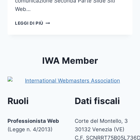
comunicazione Seconda Parte Slide Siti
Web…
SITI
LEGGI DI PIÙ
WEB
ISTITUZIONALI:
OBBLIGHI
E
RESPONSABILITÀ
IWA Member
Ruoli
Dati fiscali
Professionista Web
Corte del Montello, 3
(Legge n. 4/2013)
30132 Venezia (VE)
C.F. SCNRRT75B05L736