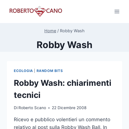
Salta
al
contenuto
Home
/
Robby Wash
Robby Wash
ECOLOGIA
|
RANDOM BITS
Robby Wash: chiarimenti
tecnici
Di
Roberto Scano
22 Dicembre 2008
Ricevo e pubblico volentieri un commento
relativo al post sulla Robby Wash Ball. In