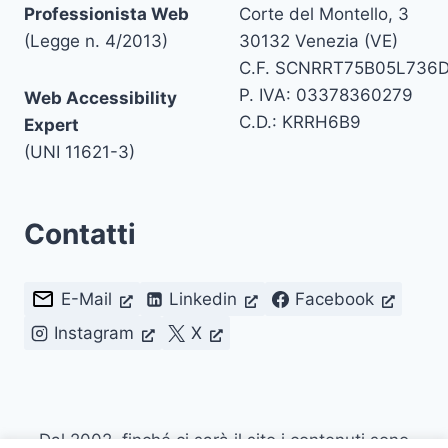
Professionista Web
Corte del Montello, 3
(Legge n. 4/2013)
30132 Venezia (VE)
C.F. SCNRRT75B05L736
P. IVA: 03378360279
Web Accessibility
C.D.: KRRH6B9
Expert
(UNI 11621-3)
Contatti
E-Mail
Linkedin
Facebook
Instagram
X
Dal 2002, finché ci sarà il sito i contenuti sono