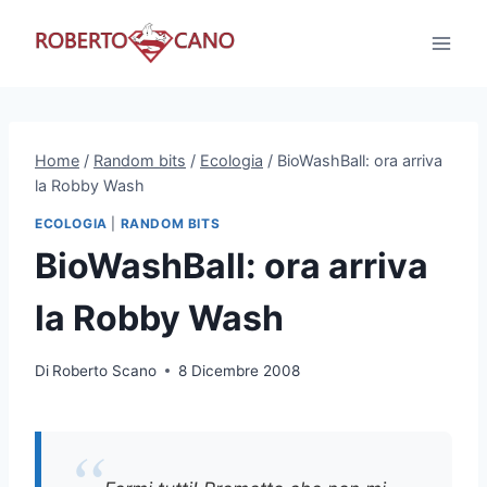
Salta
al
contenuto
Home
/
Random bits
/
Ecologia
/
BioWashBall: ora arriva
la Robby Wash
ECOLOGIA
|
RANDOM BITS
BioWashBall: ora arriva
la Robby Wash
Di
Roberto Scano
8 Dicembre 2008