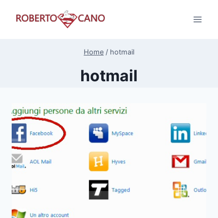
Salta
al
contenuto
Home
/
hotmail
hotmail