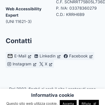
C.F. SCNRRT75B05L736
P. IVA: 03378360279
Web Accessibility
C.D.: KRRH6B9
Expert
(UNI 11621-3)
Contatti
E-Mail
Linkedin
Facebook
Instagram
X
Dal 2002, finché ci sarà il sito i contenuti sono
Informativa cookie
riutilizzabili citando la fonte. Attualmente con
Licenza
CC BY 4.0
.
Questo sito web utilizza cookie.
Accetta
Rifiuta