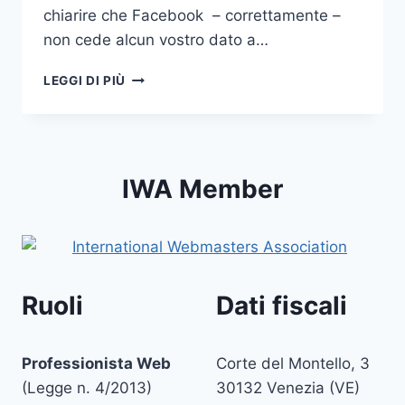
chiarire che Facebook – correttamente –
non cede alcun vostro dato a…
COME
LEGGI DI PIÙ
ESPORTARE
GLI
INDIRIZZI
E-
MAIL
IWA Member
DEI
CONTATTI
DI
FACEBOOK
Ruoli
Dati fiscali
Professionista Web
Corte del Montello, 3
(Legge n. 4/2013)
30132 Venezia (VE)