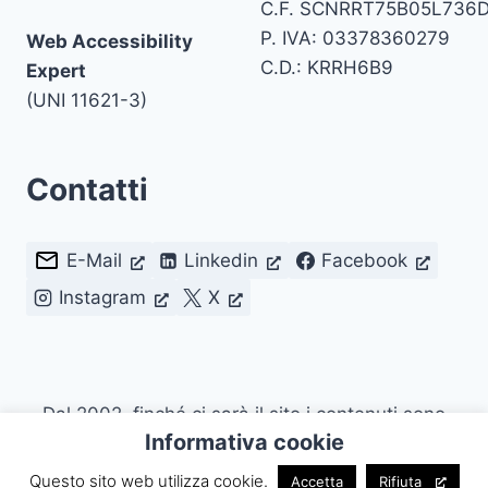
C.F. SCNRRT75B05L736
P. IVA: 03378360279
Web Accessibility
C.D.: KRRH6B9
Expert
(UNI 11621-3)
Contatti
E-Mail
Linkedin
Facebook
Instagram
X
Dal 2002, finché ci sarà il sito i contenuti sono
Informativa cookie
riutilizzabili citando la fonte. Attualmente con
Licenza
CC BY 4.0
.
Questo sito web utilizza cookie.
Accetta
Rifiuta