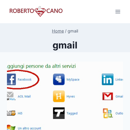
Salta
al
contenuto
Home
/
gmail
gmail