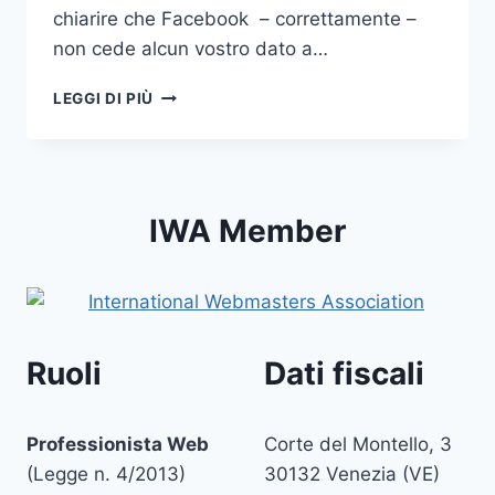
chiarire che Facebook – correttamente –
non cede alcun vostro dato a…
COME
LEGGI DI PIÙ
ESPORTARE
GLI
INDIRIZZI
E-
MAIL
IWA Member
DEI
CONTATTI
DI
FACEBOOK
Ruoli
Dati fiscali
Professionista Web
Corte del Montello, 3
(Legge n. 4/2013)
30132 Venezia (VE)