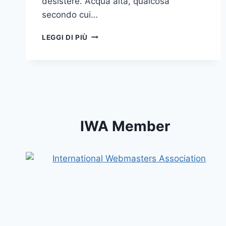
desistere. Acqua alta, qualcosa
secondo cui…
MOMENTI
LEGGI DI PIÙ
DI
M…
AREA
IWA Member