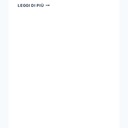
SURFEGGIANDO
LEGGI DI PIÙ
A
SAN
MARCO