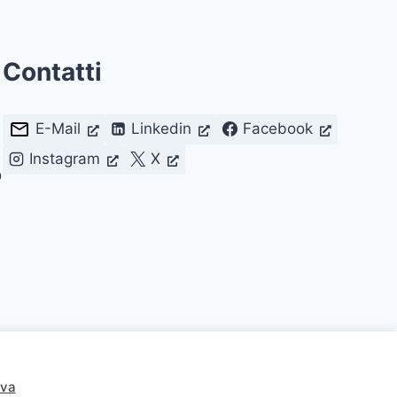
Contatti
E-Mail
Linkedin
Facebook
Instagram
X
D
lmente con Licenza
CC BY 4.0
.
iva