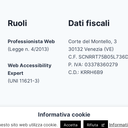
Ruoli
Dati fiscali
Professionista Web
Corte del Montello, 3
(Legge n. 4/2013)
30132 Venezia (VE)
C.F. SCNRRT75B05L736
P. IVA: 03378360279
Web Accessibility
C.D.: KRRH6B9
Expert
(UNI 11621-3)
Informativa cookie
ito i contenuti sono riutilizzabili citando la fonte. Attua
esto sito web utilizza cookie.
Informat
Accetta
Rifiuta