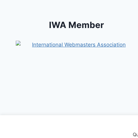
IWA Member
Dal 2002, finché ci sarà il s
Qu