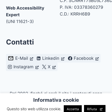
C.F. SCNRRT75B05L736
P. IVA: 03378360279
Web Accessibility
C.D.: KRRH6B9
Expert
(UNI 11621-3)
Contatti
E-Mail
Linkedin
Facebook
Instagram
X
Dal 2002, finché ci sarà il sito i contenuti sono
Informativa cookie
riutilizzabili citando la fonte. Attualmente con
Licenza
CC BY 4.0
.
Questo sito web utilizza cookie.
Accetta
Rifiuta