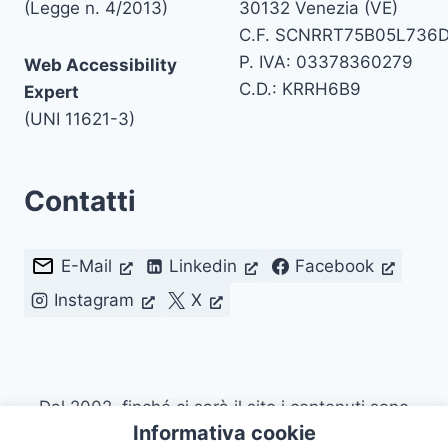
(Legge n. 4/2013)
30132 Venezia (VE)
C.F. SCNRRT75B05L736
P. IVA: 03378360279
Web Accessibility
C.D.: KRRH6B9
Expert
(UNI 11621-3)
Contatti
E-Mail
Linkedin
Facebook
Instagram
X
Dal 2002, finché ci sarà il sito i contenuti sono
Informativa cookie
riutilizzabili citando la fonte. Attualmente con