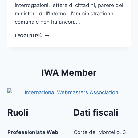
interrogazioni, lettere di cittadini, parere del
ministero dell’Interno, l’amministrazione
comunale non ha ancora…
TRASPARENZA
LEGGI DI PIÙ
AL
COMUNE
DI
VENEZIA:
ESPOSTO
IWA Member
E
RISPOSTA
DEL
DG
Ruoli
Dati fiscali
Professionista Web
Corte del Montello, 3