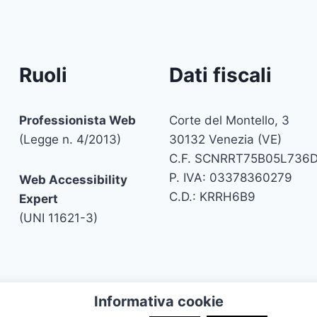
Ruoli
Dati fiscali
Professionista Web
Corte del Montello, 3
(Legge n. 4/2013)
30132 Venezia (VE)
C.F. SCNRRT75B05L736
P. IVA: 03378360279
Web Accessibility
C.D.: KRRH6B9
Expert
(UNI 11621-3)
Informativa cookie
ito i contenuti sono riutilizzabili citando la fonte. Attua