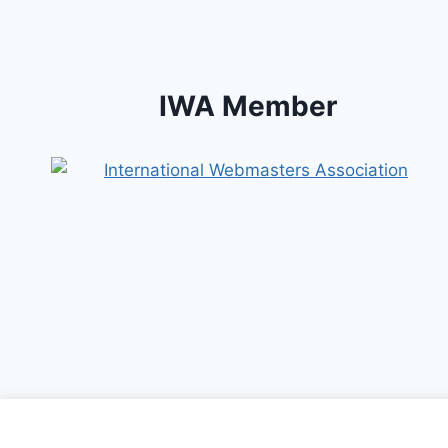
L’EVOLUZIONE
DELLE
NORME
TECNICHE
IWA Member
Dal 2002, finché ci sarà il s