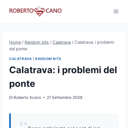
Salta
al
contenuto
Home
/
Random bits
/
Calatrava
/
Calatrava: i problemi
del ponte
CALATRAVA
|
RANDOM BITS
Calatrava: i problemi del
ponte
Di
Roberto Scano
21 Settembre 2008