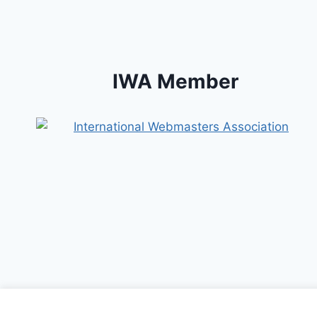
IWA Member
Dal 2002, finché ci sarà il s