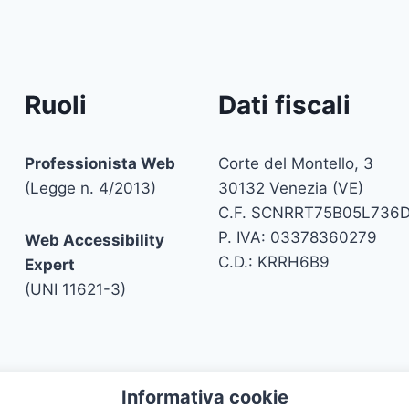
Ruoli
Dati fiscali
Professionista Web
Corte del Montello, 3
(Legge n. 4/2013)
30132 Venezia (VE)
C.F. SCNRRT75B05L736
P. IVA: 03378360279
Web Accessibility
C.D.: KRRH6B9
Expert
(UNI 11621-3)
Informativa cookie
ito i contenuti sono riutilizzabili citando la fonte. Attua