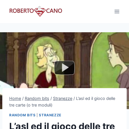
Salta
al
contenuto
Home
/
Random bits
/
Stranezze
/
L’asl ed il gioco delle
tre carte (o tre moduli)
RANDOM BITS
|
STRANEZZE
L’asl ed il gioco delle tre