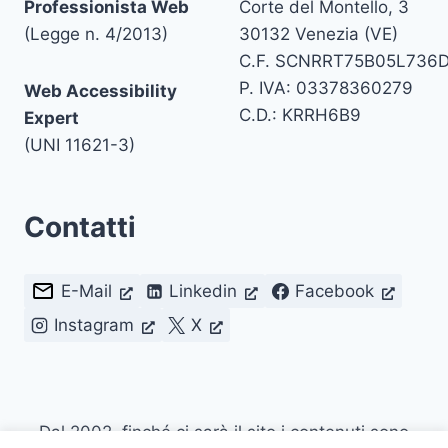
Professionista Web
Corte del Montello, 3
(Legge n. 4/2013)
30132 Venezia (VE)
C.F. SCNRRT75B05L736
P. IVA: 03378360279
Web Accessibility
C.D.: KRRH6B9
Expert
(UNI 11621-3)
Contatti
E-Mail
Linkedin
Facebook
Instagram
X
Dal 2002, finché ci sarà il sito i contenuti sono