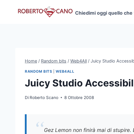
Salta
al
Chiedimi oggi quello che
contenuto
Home
/
Random bits
/
Web4All
/
Juicy Studio Accessibi
RANDOM BITS
|
WEB4ALL
Juicy Studio Accessibili
Di
Roberto Scano
8 Ottobre 2008
Gez Lemon non finirà mai di stupire. 