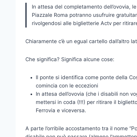
In attesa del completamento dell’ovovia, l
Piazzale Roma potranno usufruire gratuitam
rivolgendosi alle biglietterie Actv per ritirare
Chiaramente c’è un egual cartello dall’altro la
Che significa? Significa alcune cose:
Il ponte si identifica come ponte della Co
comincia con le eccezioni
In attesa dell’ovovia (che i disabili non v
mettersi in coda (!!!) per ritirare il bigli
Ferrovia e viceversa.
A parte l’orribile accostamento tra il nome “Po
disabile non può passare (almeno l’ammetton