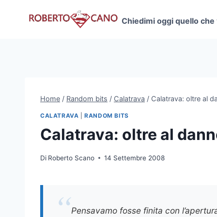
Salta
al
Chiedimi oggi quello che
contenuto
Home
/
Random bits
/
Calatrava
/
Calatrava: oltre al d
CALATRAVA
|
RANDOM BITS
Calatrava: oltre al dann
Di
Roberto Scano
14 Settembre 2008
Pensavamo fosse finita con l’apertur