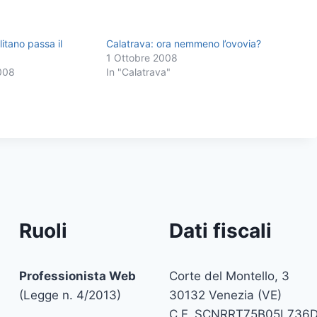
itano passa il
Calatrava: ora nemmeno l’ovovia?
1 Ottobre 2008
008
In "Calatrava"
Ruoli
Dati fiscali
Professionista Web
Corte del Montello, 3
(Legge n. 4/2013)
30132 Venezia (VE)
C.F. SCNRRT75B05L736