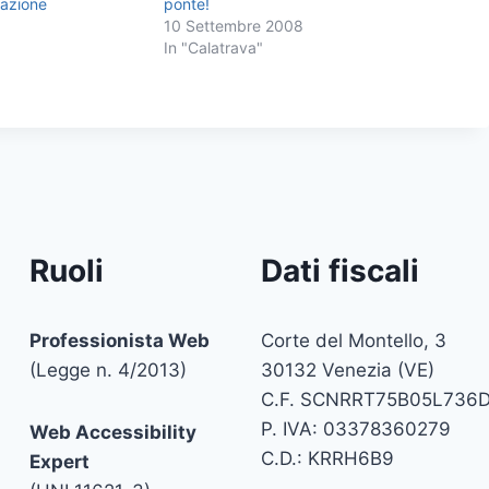
razione
ponte!
10 Settembre 2008
In "Calatrava"
Ruoli
Dati fiscali
Professionista Web
Corte del Montello, 3
(Legge n. 4/2013)
30132 Venezia (VE)
C.F. SCNRRT75B05L736
P. IVA: 03378360279
Web Accessibility
C.D.: KRRH6B9
Expert