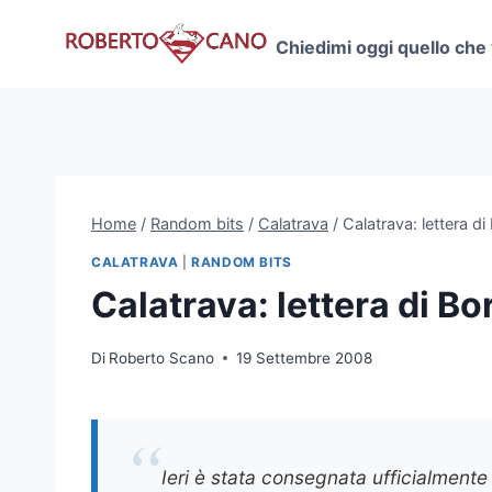
Salta
al
Chiedimi oggi quello che
contenuto
Home
/
Random bits
/
Calatrava
/
Calatrava: lettera d
CALATRAVA
|
RANDOM BITS
Calatrava: lettera di B
Di
Roberto Scano
19 Settembre 2008
Ieri è stata consegnata ufficialmente