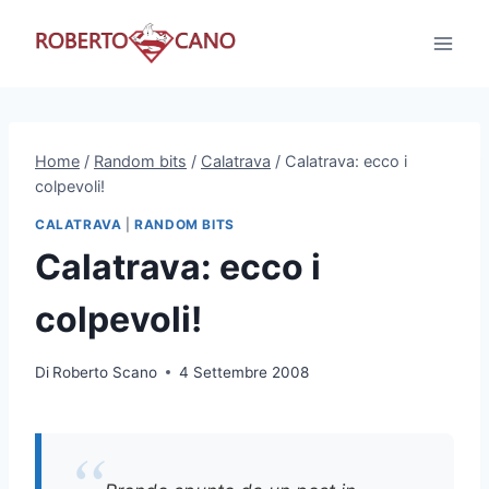
Salta
al
contenuto
Home
/
Random bits
/
Calatrava
/
Calatrava: ecco i
colpevoli!
CALATRAVA
|
RANDOM BITS
Calatrava: ecco i
colpevoli!
Di
Roberto Scano
4 Settembre 2008